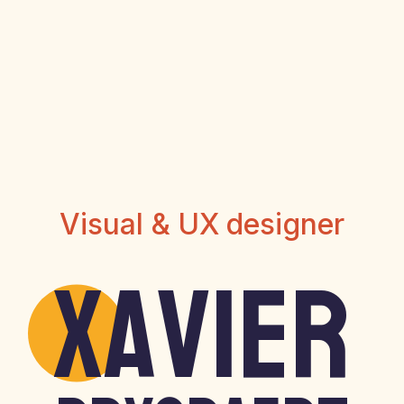
Visual & UX designer
X
avier